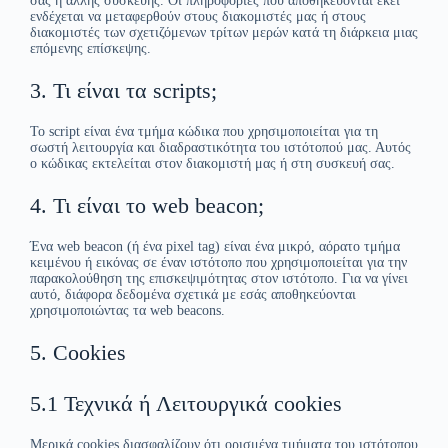
σας ή άλλης συσκευής. Οι πληροφορίες που αποθηκεύονται εκεί
ενδέχεται να μεταφερθούν στους διακομιστές μας ή στους
διακομιστές των σχετιζόμενων τρίτων μερών κατά τη διάρκεια μιας
επόμενης επίσκεψης.
3. Τι είναι τα scripts;
Το script είναι ένα τμήμα κώδικα που χρησιμοποιείται για τη
σωστή λειτουργία και διαδραστικότητα του ιστότοπού μας. Αυτός
ο κώδικας εκτελείται στον διακομιστή μας ή στη συσκευή σας.
4. Τι είναι το web beacon;
Ένα web beacon (ή ένα pixel tag) είναι ένα μικρό, αόρατο τμήμα
κειμένου ή εικόνας σε έναν ιστότοπο που χρησιμοποιείται για την
παρακολούθηση της επισκεψιμότητας στον ιστότοπο. Για να γίνει
αυτό, διάφορα δεδομένα σχετικά με εσάς αποθηκεύονται
χρησιμοποιώντας τα web beacons.
5. Cookies
5.1 Τεχνικά ή Λειτουργικά cookies
Μερικά cookies διασφαλίζουν ότι ορισμένα τμήματα του ιστότοπου